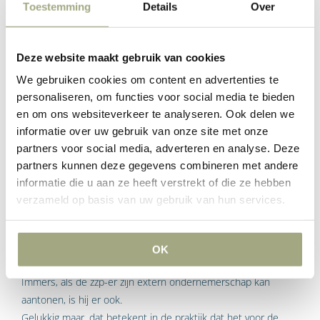
Toestemming
Details
Over
De werkende gedraagt zich administratief als
zelfstandig ondernemer, is ingeschreven bij de KVK, is
btw-ondernemer en/of heeft recht op de fiscale
Deze website maakt gebruik van cookies
voordelen van het ondernemerschap (zoals
ondernemersfaciliteiten).
We gebruiken cookies om content en advertenties te
personaliseren, om functies voor social media te bieden
In een wetsvoorstel (‘VBAR’) speelde extern
en om ons websiteverkeer te analyseren. Ook delen we
ondernemerschap (C+) pas een rol als aan de hand van de
informatie over uw gebruik van onze site met onze
andere toetsingscriteria niet kon worden bepaald of er sprake
partners voor social media, adverteren en analyse. Deze
was van een arbeidsovereenkomst of een overeenkomst van
partners kunnen deze gegevens combineren met andere
opdracht. Nu wijkt de Hoge Raad hier dus van af.
informatie die u aan ze heeft verstrekt of die ze hebben
verzameld op basis van uw gebruik van hun services.
Daarnaast heeft de uitspraak tot gevolg dat wanneer de
werkzaamheden van de zzp-er zijn ingebet (dezelfde als die
van werknemers) dat dit niet hoeft te betekenen dat er
OK
waarschijnlijk sprake is van een verkapt dienstverband.
Immers, als de zzp-er zijn extern ondernemerschap kan
aantonen, is hij er ook.
Gelukkig maar, dat betekent in de praktijk dat het voor de