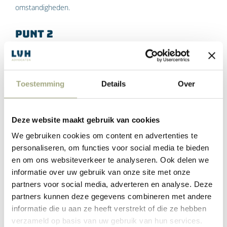
omstandigheden.
Punt 2
In een grotendeels digitale economie is een geografische
afbakening enigszins ouderwets, omdat het werkbereik
Toestemming
Details
Over
daardoor veel groter is geworden. Een geografische
afbakening is dus vooral bedoeld voor bijvoorbeeld relatie- of
accountmanagers.
Deze website maakt gebruik van cookies
We gebruiken cookies om content en advertenties te
Punt 3
personaliseren, om functies voor social media te bieden
en om ons websiteverkeer te analyseren. Ook delen we
Een zwaarwichtig belang opnemen geldt nu ook al voor
informatie over uw gebruik van onze site met onze
contracten voor bepaalde tijd. Het is aan te raden om bij
partners voor social media, adverteren en analyse. Deze
contractverleningen voor onbepaalde tijd of direct een vast
partners kunnen deze gegevens combineren met andere
contract nu ook alvast zwaarwichtig bedrijfsbelang te
informatie die u aan ze heeft verstrekt of die ze hebben
motiveren. Gezien de recente wetswijzigingen (denk aan de
verzameld op basis van uw gebruik van hun services.