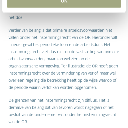
OK
aan de doelstelling die de ondernemer met de regeling heeft.
Men kijkt derhalve niet naar de gevolgen van de regeling, maar
het doel.
Verder van belang is dat primaire arbeidsvoorwaarden niet
vallen onder het instemmingsrecht van de OR. Hieronder valt
in ieder geval het periodieke loon en de arbeidsduur. Het
instemmingsrecht ziet dus niet op de vaststelling van primaire
arbeidsvoorwaarden, maar kan wel zien op de
organisatorische vormgeving. Ter illustratie: de OR heeft geen
instemmingsrecht over de vermindering van verlof, maar wel
over een regeling die betrekking heeft op de wijze waarop of
de periode waarin verlof kan worden opgenomen.
De grenzen van het instemmingsrecht zijn diffuus. Het is
derhalve van belang dat van tevoren wordt nagegaan of het
besluit van de ondernemer valt onder het instemmingsrecht
van de OR.