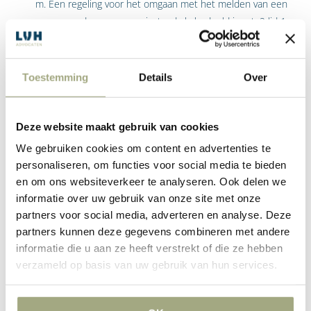
Een regeling voor het omgaan met het melden van een
vermoeden van een misstand als bedoeld in art. 2 lid 1
van de Wet Huis voor de Klokkenluiders.
Toestemming
Details
Over
Wanneer is instemming van de
OR benodigd?
Deze website maakt gebruik van cookies
Ziet het besluit van de ondernemer op een van de
We gebruiken cookies om content en advertenties te
bovengenoemde categorieën en betreft het een regeling
personaliseren, om functies voor social media te bieden
en om ons websiteverkeer te analyseren. Ook delen we
(besluit treft meerdere werkzame personen), dan is
informatie over uw gebruik van onze site met onze
instemming benodigd. Echter, het is lang niet altijd duidelijk
partners voor social media, adverteren en analyse. Deze
of een besluit binnen deze lijst valt. Wij raden u aan dit altijd
partners kunnen deze gegevens combineren met andere
te laten controleren, met name voor besluiten die zien op het
informatie die u aan ze heeft verstrekt of die ze hebben
beloningssysteem en pensioen.
verzameld op basis van uw gebruik van hun services.
Inmiddels heeft de Hoge Raad bepaald dat bij discussie of
twijfel doorslaggevende betekenis moet worden toegekend