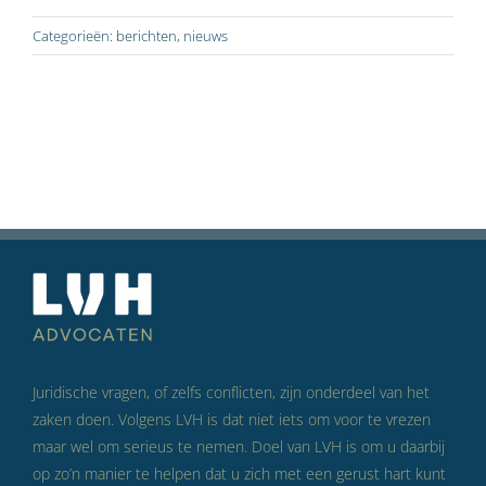
Categorieën:
berichten
,
nieuws
Juridische vragen, of zelfs conflicten, zijn onderdeel van het
zaken doen. Volgens LVH is dat niet iets om voor te vrezen
maar wel om serieus te nemen. Doel van LVH is om u daarbij
op zo’n manier te helpen dat u zich met een gerust hart kunt