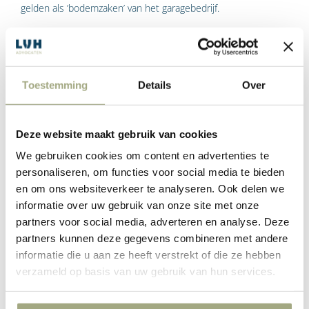
gelden als ’bodemzaken’ van het garagebedrijf.
De curator van het garagebedrijf meende dat de
bodemverhuurconstructie een paulianeuze rechtshandeling,
zoals omschreven in de Faillissementswet, is. Een dergelijke
Toestemming
Details
Over
handeling is kort gezegd een rechtshandeling die vanwege
haar schuldeisers benadelende karakter onrechtmatig is. De
wet geeft de curator de bevoegdheid om paulianeuze
Deze website maakt gebruik van cookies
rechtshandelingen te vernietigen. Door vernietiging komen
We gebruiken cookies om content en advertenties te
met terugwerkende kracht de gevolgen van de rechts­
personaliseren, om functies voor social media te bieden
handeling te vervallen. De vraag is daarom van belang of er
en om ons websiteverkeer te analyseren. Ook delen we
sprake is van een rechts­handeling of van een feitelijke
informatie over uw gebruik van onze site met onze
handeling. De Hoge Raad stelde voorop dat het de bank was
partners voor social media, adverteren en analyse. Deze
toegestaan om de verpande zaken in zijn macht te brengen
partners kunnen deze gegevens combineren met andere
teneinde een vuistpandrecht te realiseren. Deze omzetting
informatie die u aan ze heeft verstrekt of die ze hebben
van het pandrecht betreft een feitelijke handeling. Dat een
verzameld op basis van uw gebruik van hun services.
huur­overeenkomst is aangegaan, doet daar niets aan af, aldus
de Hoge Raad.