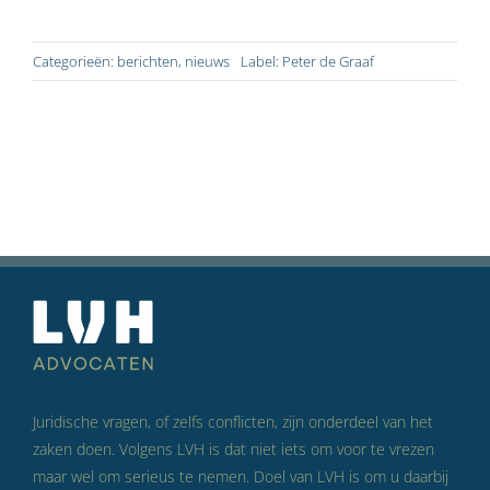
Categorieën:
berichten
,
nieuws
Label:
Peter de Graaf
Juridische vragen, of zelfs conflicten, zijn onderdeel van het
zaken doen. Volgens LVH is dat niet iets om voor te vrezen
maar wel om serieus te nemen. Doel van LVH is om u daarbij