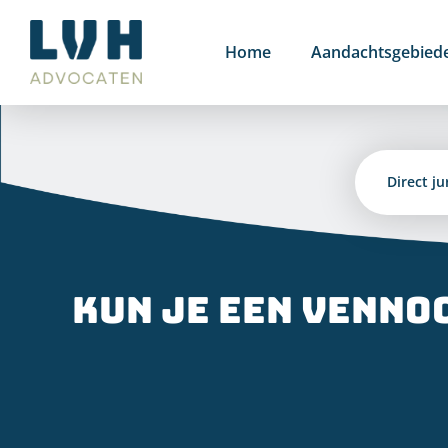
Ga
naar
Home
Aandachtsgebied
inhoud
Direct ju
Kun je een venno