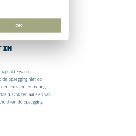
Hof had de voornoemde
t het arrest van het Hof
OK
 in
schapsakte waren
 de opzegging niet op
el een extra belemmering.
edoeld. Ook ten aanzien van
gheid van de opzegging,