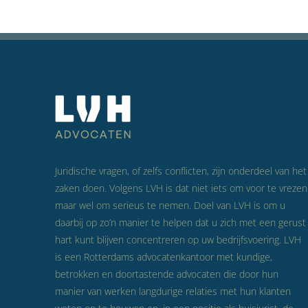
Juridische vragen, of zelfs conflicten, zijn onderdeel van het
zaken doen. Volgens LVH is dat niet iets om voor te vrezen
maar wel om serieus te nemen. Doel van LVH is om u
daarbij op zo’n manier te helpen dat u zich met een gerust
hart kunt blijven concentreren op uw bedrijfsvoering. LVH
is een Rotterdams advocatenkantoor met kundige,
betrokken en doortastende advocaten die door hun
manier van werken langdurige relaties met hun klanten