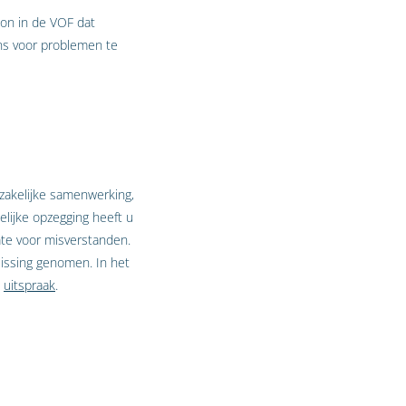
on in de VOF dat
eens voor problemen te
 zakelijke samenwerking,
elijke opzegging heeft u
mte voor misverstanden.
slissing genomen. In het
e
uitspraak
.