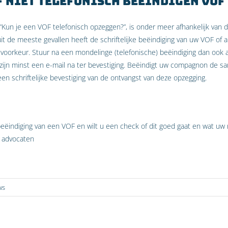
f niet telefonisch beëindigen VOF
“Kun je een VOF telefonisch opzeggen?”, is onder meer afhankelijk van d
t de meeste gevallen heeft de schriftelijke beëindiging van uw VOF of a
orkeur. Stuur na een mondelinge (telefonische) beëindiging dan ook a
 zijn minst een e-mail na ter bevestiging. Beëindigt uw compagnon de 
en schriftelijke bevestiging van de ontvangst van deze opzegging.
ëindiging van een VOF en wilt u een check of dit goed gaat en wat uw
 advocaten
ws