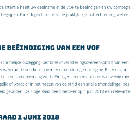
de intentie heeft uw deelname in de VOF te beëindigen én uw compagn
 begrijpen. Klinkt logisch toch? In de praktijk blijkt dit echter nog wel 
e beëindiging van een VOF
chriftelijke opzegging (per brief of vaststellingsovereenkomst) van een
ins, veruit de voorkeur boven een mondelinge opzegging. Bij een schrift
dat u de samenwerking wilt beëindigen en meestal is er dan weinig rui
elijk of wordt er in het heetst van de strijd een snelle (mondelinge) be
igheid geboden. De Hoge Raad deed hierover op 1 juni 2018 een relevant
Raad 1 juni 2018