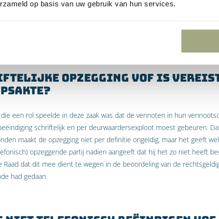
erzameld op basis van uw gebruik van hun services.
igheden van het geval van belang zijn (art. 3:33 BW en 3:35 BW). Het 
wogen, althans onvoldoende gemotiveerd weerlegd. De Hoge Raad heef
zaak terugverwezen.
iftelijke opzegging VOF is vereist
psakte?
die een rol speelde in deze zaak was dat de vennoten in hun vennoot
ëindiging schriftelijk en per deurwaardersexploot moest gebeuren. Dat
onden maakt de opzegging niet per definitie ongeldig, maar het geeft w
efonisch) opzeggende partij nadien aangeeft dat hij het zo niet heeft b
 Raad dat dit mee dient te wegen in de beoordeling van de rechtsgeldi
nde had gedaan.