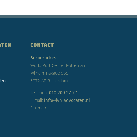
aten
CONTACT
Bezoekadres
World Port Center Rotterdam
Wilhelminakade 955
den
3072 AP Rotterdam
Telefoon:
010 209 27 77
E-mail:
info@lvh-advocaten.nl
Sitemap