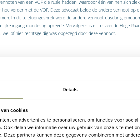
ennoten van een VOF die ruzie hadden, waardoor één van hen zich ziek 
er hoe verder met de VOF. Deze advocaat belde de andere vennoot op om
men. In dit telefoongesprek werd de andere vennoot dusdanig emotione
lijke ingang mondeling opzegde. Vervolgens is er tot aan de Hoge Raa
 wel of niet rechtsgeldig was opgezegd door deze vennoot.
er bij telefonisch opzeggen VOF
t niet betwist dat hij bepaalde dingen heeft gezegd tijdens het telefo
gheden niet als een opzegging mocht worden begrepen. Tijdens het tele
Details
 hij de consequenties niet, in het bijzonder het feit dat hij een contra
ng binnen 5 jaar na de start van het bedrijf. Bovendien heeft de advoc
 geding – bevestigd dat de VOF
niet
is ontbonden. Voorts hadden de me
 van cookies
telefoongesprek kort na het betreffende telefoontje aan de andere ven
ent en advertenties te personaliseren, om functies voor social
etten.
. Ook delen we informatie over uw gebruik van onze site met on
e. Deze partners kunnen deze gegevens combineren met andere i
t deze omstandigheden mee dienen te wegen bij de vraag of een opzegg