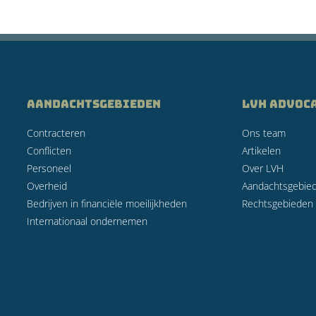
AANDACHTSGEBIEDEN
LVH Advoc
Contracteren
Ons team
Conflicten
Artikelen
Personeel
Over LVH
Overheid
Aandachtsgebie
Bedrijven in financiële moeilijkheden
Rechtsgebieden
Internationaal ondernemen