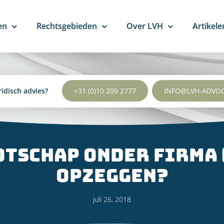
en
Rechtsgebieden
Over LVH
Artikele
ridisch advies?
+31 (0)10 209 2777
INFO@LVH-ADVO
otschap onder firma 
opzeggen?
juli 26, 2018