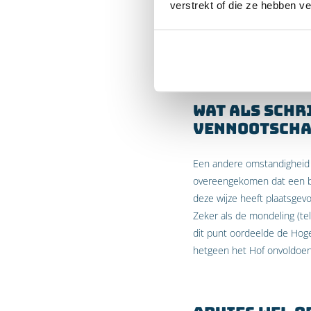
verstrekt of die ze hebben v
niet, aangezien
alle
omstand
omstandigheden niet meege
daardoor vernietigd en de 
Wat als schr
vennootscha
Een andere omstandigheid 
overeengekomen dat een be
deze wijze heeft plaatsgev
Zeker als de mondeling (tel
dit punt oordeelde de Hoge
hetgeen het Hof onvoldoe