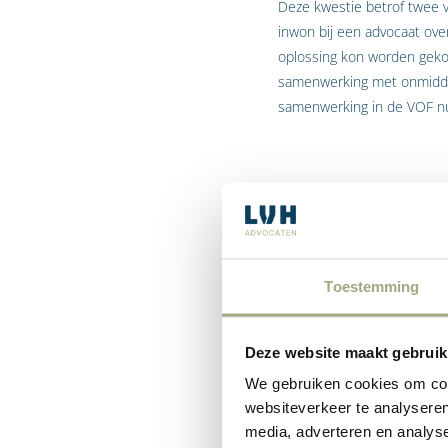
Deze kwestie betrof twee v
inwon bij een advocaat ov
oplossing kon worden geko
samenwerking met onmiddel
samenwerking in de VOF nu
Toetsingskad
De opzeggende vennoot heef
dat dit gezien de omstandi
Toestemming
emotionele staat en overzag
verbeurde voor een opzeggi
in een eerder gevoerd kort
Deze website maakt gebruik
opzeggende vennoot in een 
We gebruiken cookies om cont
samenwerking wilde voortz
websiteverkeer te analyseren
media, adverteren en analys
De Hoge Raad oordeelde da