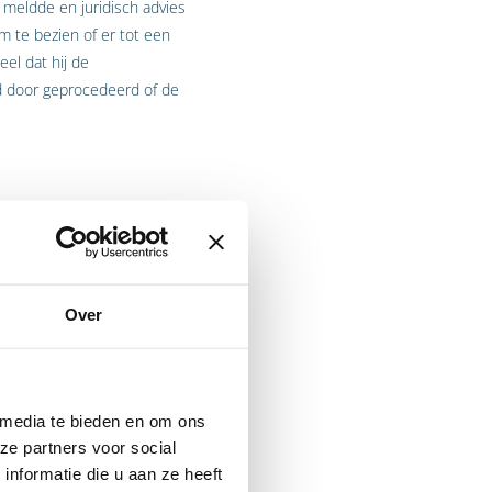
meldde en juridisch advies
 te bezien of er tot een
el dat hij de
d door geprocedeerd of de
ongesprek, maar gaf aan
foongesprek was hij in een
Over
ctuele boete van € 75.000,–
aat van de andere vennoot –
dewerkers van de
noot gevraagd of hij de
 media te bieden en om ons
ze partners voor social
nformatie die u aan ze heeft
ing rechtsgeldig is of