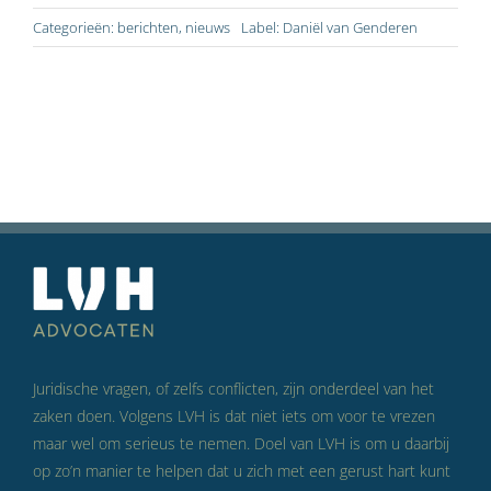
Categorieën:
berichten
,
nieuws
Label:
Daniël van Genderen
Juridische vragen, of zelfs conflicten, zijn onderdeel van het
zaken doen. Volgens LVH is dat niet iets om voor te vrezen
maar wel om serieus te nemen. Doel van LVH is om u daarbij
op zo’n manier te helpen dat u zich met een gerust hart kunt