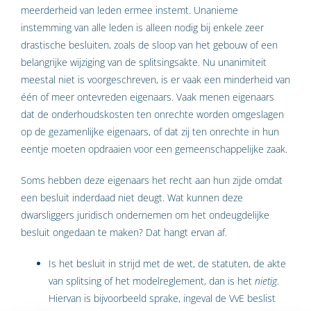
meerderheid van leden ermee instemt. Unanieme
instemming van alle leden is alleen nodig bij enkele zeer
drastische besluiten, zoals de sloop van het gebouw of een
belangrijke wijziging van de splitsingsakte. Nu unanimiteit
meestal niet is voor­ge­schreven, is er vaak een minderheid van
één of meer ontevreden eigenaars. Vaak menen eigen­aars
dat de onderhoudskosten ten onrechte worden omgeslagen
op de gezamen­lijke eigenaars, of dat zij ten onrechte in hun
eentje moeten opdraaien voor een ge­meen­schap­pelijke zaak.
Soms hebben deze eigenaars het recht aan hun zijde omdat
een besluit inderdaad niet deugt. Wat kunnen deze
dwarsliggers juridisch ondernemen om het ondeugdelijke
besluit ongedaan te maken? Dat hangt ervan af.
Is het besluit in strijd met de wet, de statuten, de akte
van splitsing of het model­reglement, dan is het
nietig
.
Hiervan is bijvoorbeeld sprake, ingeval de VvE beslist