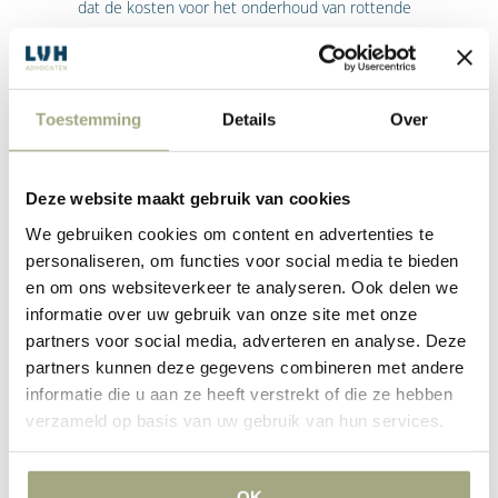
dat de kosten voor het onderhoud van rottende
kozijnen voor rekening komen van de afzonderlijke
eigenaars, terwijl het modelreglement bepaalt dat deze
kosten worden gedragen door de gezamenlijke
eigenaars. Het besluit wordt dan geacht niet te
Toestemming
Details
Over
bestaan. Om te be­werk­stelligen dat de VvE geen
uitvoering geeft aan het besluit, kan men de rechter
Deze website maakt gebruik van cookies
laten verklaren dat het besluit nietig is. Daarnaast kan
men de rechter een verbod laten opleggen tot
We gebruiken cookies om content en advertenties te
uitvoering van het besluit.
personaliseren, om functies voor social media te bieden
Is het besluit in strijd met het huishoudelijk reglement,
en om ons websiteverkeer te analyseren. Ook delen we
of genomen op een andere wijze dan statutair is
informatie over uw gebruik van onze site met onze
partners voor social media, adverteren en analyse. Deze
voorgeschreven, dan wel in strijd met de redelijkheid
partners kunnen deze gegevens combineren met andere
en billijk­heid, dan is het besluit
vernietigbaar
.
informatie die u aan ze heeft verstrekt of die ze hebben
Voorbeelden zijn gevallen waarin de leden niet op de
verzameld op basis van uw gebruik van hun services.
juiste manier zijn opgeroepen voor de vergadering, een
besluit dat niet met het vereiste aantal stemmen is
genomen of een besluit dat onevenredig belastend is
OK