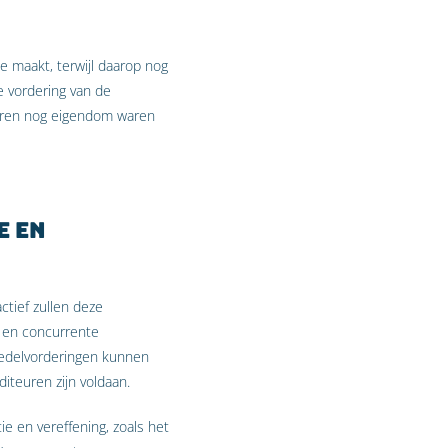
de maakt, terwijl daarop nog
de vordering van de
deren nog eigendom waren
e en
tief zullen deze
 en concurrente
oedelvorderingen kunnen
iteuren zijn voldaan.
 en vereffening, zoals het