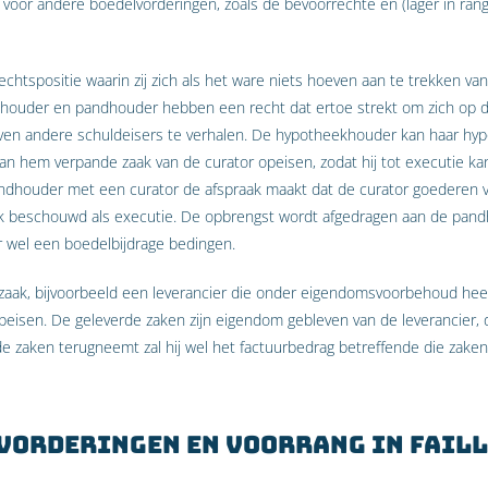
n voor andere boedelvorderingen, zoals de bevoorrechte en (lager in ran
chtspositie waarin zij zich als het ware niets hoeven aan te trekken va
khouder en pandhouder hebben een recht dat ertoe strekt om zich op
en andere schuldeisers te verhalen. De hypotheekhouder kan haar hypo
n hem verpande zaak van de curator opeisen, zodat hij tot executie ka
andhouder met een curator de afspraak maakt dat de curator goederen
ok beschouwd als executie. De opbrengst wordt afgedragen aan de pand
r wel een boedelbijdrage bedingen.
aak, bijvoorbeeld een leverancier die onder eigendomsvoorbehoud heeft
eisen. De geleverde zaken zijn eigendom gebleven van de leverancier, d
 de zaken terugneemt zal hij wel het factuurbedrag betreffende die zake
vorderingen en voorrang in fail