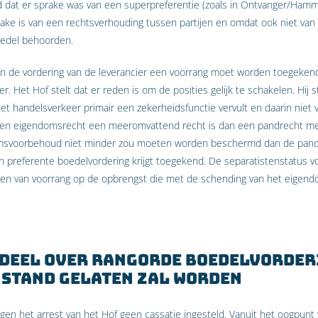
 dat er sprake was van een superpreferentie (zoals in Ontvanger/Hamm 
rake is van een rechtsverhouding tussen partijen en omdat ook niet van
oedel behoorden.
an de vordering van de leverancier een voorrang moet worden toegekend d
Het Hof stelt dat er reden is om de posities gelijk te schakelen. Hij st
 handelsverkeer primair een zekerheidsfunctie vervult en daarin niet v
een eigendomsrecht een meeromvattend recht is dan een pandrecht me
omsvoorbehoud niet minder zou moeten worden beschermd dan de pand
n preferente boedelvordering krijgt toegekend. De separatistenstatus vo
den van voorrang op de opbrengst die met de schending van het eigend
rdeel over rangorde boedelvorder
 stand gelaten zal worden
gen het arrest van het Hof geen cassatie ingesteld. Vanuit het oogpunt 