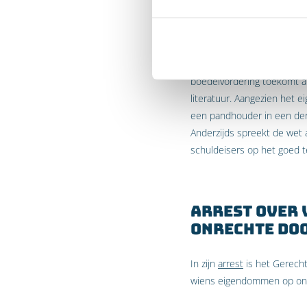
tegen iedereen worden inger
wettelijke voorrang in het
De vraag rijst of een leve
boedelvordering toekomt als
literatuur. Aangezien het e
een pandhouder in een derg
Anderzijds spreekt de wet
schuldeisers op het goed t
Arrest over 
onrechte do
In zijn
arrest
is het Gerecht
wiens eigendommen op onre