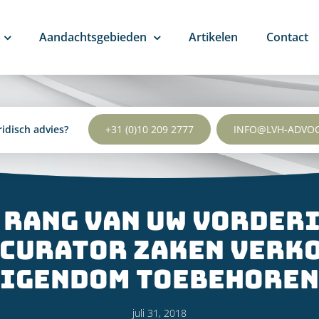
Aandachtsgebieden
Artikelen
Contact
ridisch advies?
+31 (0)10 209 2777
INFO@LVH-ADVO
e rang van uw vorderi
curator zaken verkoo
eigendom toebehoren
juli 31, 2018