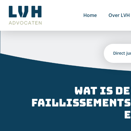
Ga
naar
Home
Over LVH
inhoud
Direct ju
Wat is d
faillissements