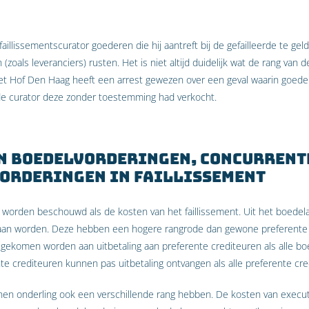
illissementscurator goederen die hij aantreft bij de gefailleerde te gel
(zoals leveranciers) rusten. Het is niet altijd duidelijk wat de rang van 
 Het Hof Den Haag heeft een arrest gewezen over een geval waarin goe
 de curator deze zonder toestemming had verkocht.
n boedelvorderingen, concurrent
vorderingen in faillissement
orden beschouwd als de kosten van het faillissement. Uit het boedelac
daan worden. Deze hebben een hogere rangrode dan gewone preferente
egekomen worden aan uitbetaling aan preferente crediteuren als alle b
e crediteuren kunnen pas uitbetaling ontvangen als alle preferente cred
n onderling ook een verschillende rang hebben. De kosten van executie