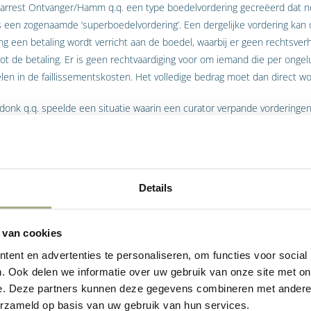
arrest Ontvanger/Hamm q.q. een type boedelvordering gecreëerd dat no
 is een zogenaamde ‘superboedelvordering’. Een dergelijke vordering kan
g een betaling wordt verricht aan de boedel, waarbij er geen rechtsver
tot de betaling. Er is geen rechtvaardiging voor om iemand die per onge
elen in de faillissementskosten. Het volledige bedrag moet dan direct w
donk q.q. speelde een situatie waarin een curator verpande vorderinge
Rabobank) betoogde dat in een dergelijk geval er ook sprake is van ee
niet in meegegaan. De pandhouder heeft wel een boedelvordering waara
 hoogte van het bedrag dat de curator voor zijn verboden incassoactivit
 wel voor. De Hoge Raad voegde daaraan toe dat de curator persoonlijk aa
Details
ijdt door de handelswijze van de curator.
 van cookies
gendomsvoorbehoud en pandrecht
ent en advertenties te personaliseren, om functies voor social
. Ook delen we informatie over uw gebruik van onze site met on
e. Deze partners kunnen deze gegevens combineren met andere i
domsvoorbehoud en pandrecht beiden om zekerheid te verschaffen, zij 
erzameld op basis van uw gebruik van hun services.
. Een eigendomsrecht is het meest omvattende recht op een zaak wat 