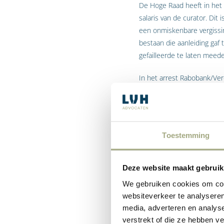
De Hoge Raad heeft in het 
salaris van de curator. Dit
een onmiskenbare vergissin
bestaan die aanleiding gaf 
gefailleerde te laten meed
In het arrest Rabobank/Ver
had geïnd. De pandhouder (
Hoge Raad is daar echter 
pandrecht is verbonden ter
salaris van de curator gaat
Toestemming
schade die de pandhouder l
Deze website maakt gebruik
Aard van ei
We gebruiken cookies om cont
websiteverkeer te analyseren
media, adverteren en analys
Weliswaar dienen het eigen
verstrekt of die ze hebben v
belangrijke mate van aard