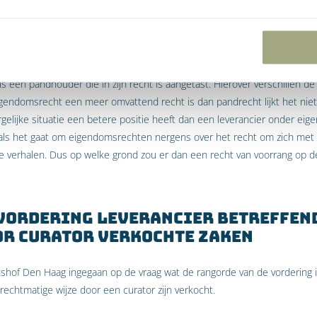
oepen door middel van opeising van de zaak (revindicatie). Er is in fei
 kader van verdeling, want de eigenaar hoeft met helemaal niemand te de
rancier onder eigendomsvoorbehoud wiens recht is aangetast door een c
 een pandhouder die in zijn recht is aangetast. Hierover verschillen de 
igendomsrecht een meer omvattend recht is dan pandrecht lijkt het niet 
elijke situatie een betere positie heeft dan een leverancier onder e
 als het gaat om eigendomsrechten nergens over het recht om zich met 
e verhalen. Dus op welke grond zou er dan een recht van voorrang op de
vordering leverancier betreffen
or curator verkochte zaken
shof Den Haag ingegaan op de vraag wat de rangorde van de vordering i
chtmatige wijze door een curator zijn verkocht.