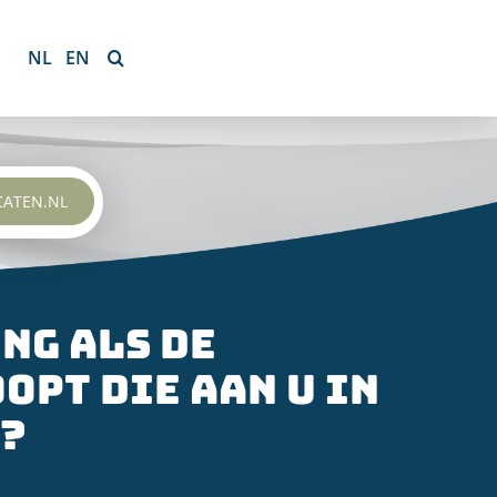
NL
EN
CATEN.NL
ng als de
pt die aan u in
?