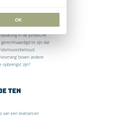
te geen sprake van
len.
OK
urator eenzelfde preferente
opvatting in de juridische
gerechtvaardigd te zijn dat
igendomsvoorbehoud.
‘voorrang’ boven andere
 opbrengst zijn?
de ten
s van een leverancier