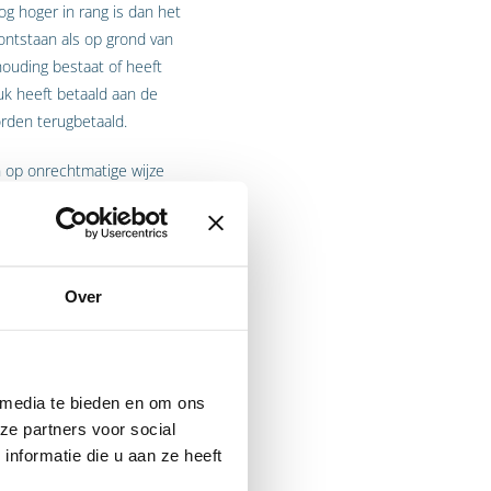
g hoger in rang is dan het
 ontstaan als op grond van
houding bestaat of heeft
luk heeft betaald aan de
orden terugbetaald.
n op onrechtmatige wijze
n superboedelvordering. De
an de voorrang van het
eiten heeft ontvangen. Het
nsprakelijk kan zijn voor
Over
 media te bieden en om ons
ze partners voor social
nformatie die u aan ze heeft
verschillen ook in
iemand kan hebben en kan