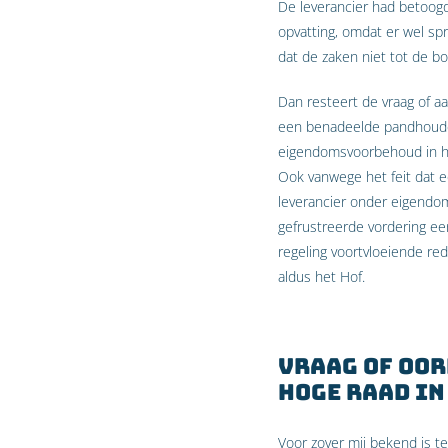
De leverancier had betoogd
opvatting, omdat er wel sp
dat de zaken niet tot de b
Dan resteert de vraag of a
een benadeelde pandhouder. 
eigendomsvoorbehoud in het
Ook vanwege het feit dat 
leverancier onder eigend
gefrustreerde vordering ee
regeling voortvloeiende re
aldus het Hof.
Vraag of oo
Hoge Raad in
Voor zover mij bekend is te