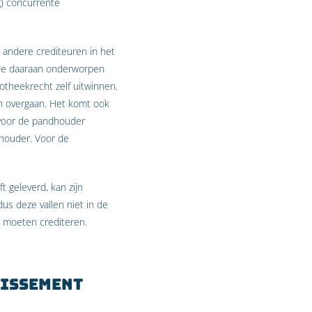
g) concurrente
n andere crediteuren in het
 de daaraan onderworpen
theekrecht zelf uitwinnen.
n overgaan. Het komt ook
 voor de pandhouder
houder. Voor de
 geleverd, kan zijn
us deze vallen niet in de
n moeten crediteren.
lissement