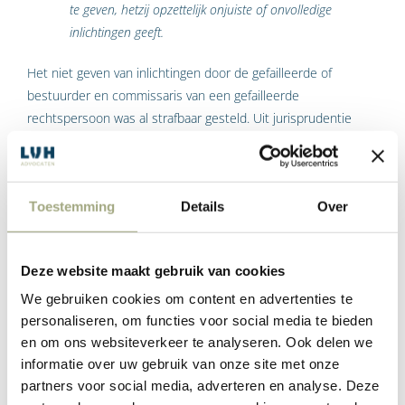
te geven, hetzij opzettelijk onjuiste of onvolledige
inlichtingen geeft.
Het niet geven van inlichtingen door de gefailleerde of
bestuurder en commissaris van een gefailleerde
rechtspersoon was al strafbaar gesteld. Uit jurisprudentie
blijkt dat onder inlichtingen ook worden verstaan
administratieve stukken, zoals bankafschriften en het
grootboek. Nieuw is echter dat de strafbepaling ook geldt
Toestemming
Details
Over
voor anderen die wettelijk gehouden zijn om inlichtingen te
verschaffen. Het verschil zal vooral relevant zijn zodra de Wet
Versterking Positie Curator in werking is getreden. Dat
Deze website maakt gebruik van cookies
wetsvoorstel bevat namelijk de bepaling:
We gebruiken cookies om content en advertenties te
Derden die in de uitoefening van hun beroep of bedrijf,
personaliseren, om functies voor social media te bieden
op welke wijze dan ook, de administratie van de
en om ons websiteverkeer te analyseren. Ook delen we
gefailleerde geheel of gedeeltelijk onder zich hebben,
informatie over uw gebruik van onze site met onze
stellen die administratie en de daartoe behorende
partners voor social media, adverteren en analyse. Deze