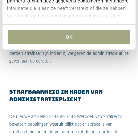
boeken, bescheiden en andere gegevensdragers
partners kunnen deze gegevens combineren met andere
desgevraagd volledig en ongeschonden aan de curator
informatie die u aan ze heeft verstrekt of die ze hebben
verzameld op basis van uw gebruik van hun services.
ter beschikking, zo nodig met inbegrip van de middelen
om de inhoud binnen redelijke tijd leesbaar te maken.
OK
Denk bij deze derden vooral aan accountants en
administratiekantoren. Mijn inziens zullen de bedoelde
derden strafbaar zijn indien zij weigeren de administratie af te
geven aan de curator.
Strafbaarheid in kader van
administratieplicht
De nieuwe artikelen 344a en 344b Wetboek van Strafrecht
bevatten bepalingen waaruit blijkt dat er sprake is van
strafbaarheid indien de gefailleerde (of de bestuurder of