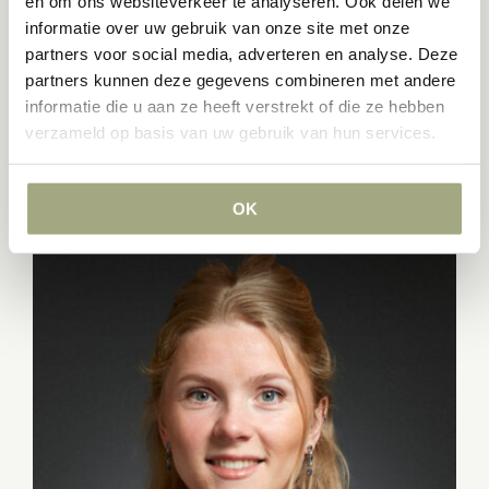
en om ons websiteverkeer te analyseren. Ook delen we
Advocaat
informatie over uw gebruik van onze site met onze
+31 (0)10 209 27 77
partners voor social media, adverteren en analyse. Deze
+31 (0)6 83 44 03 65
partners kunnen deze gegevens combineren met andere
janssen@lvh-advocaten.nl
informatie die u aan ze heeft verstrekt of die ze hebben
(meer…)
verzameld op basis van uw gebruik van hun services.
OK