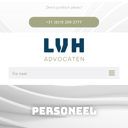
Ga
Direct juridisch advies?
naar
inhoud
+31 (0)10 209 2777
Ga naar...
Personeel