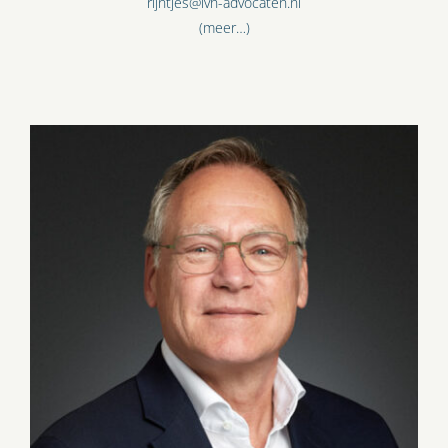
rijntjes@lvh-advocaten.nl
(meer…)