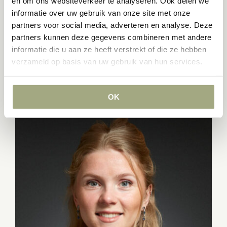
en om ons websiteverkeer te analyseren. Ook delen we
Advocaat
informatie over uw gebruik van onze site met onze
+31 (0)10 209 27 77
partners voor social media, adverteren en analyse. Deze
+31 (0)6 83 44 03 65
partners kunnen deze gegevens combineren met andere
janssen@lvh-advocaten.nl
informatie die u aan ze heeft verstrekt of die ze hebben
(meer…)
verzameld op basis van uw gebruik van hun services.
OK