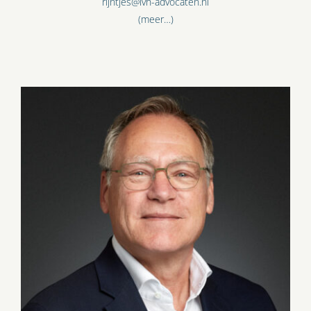
rijntjes@lvh-advocaten.nl
(meer…)