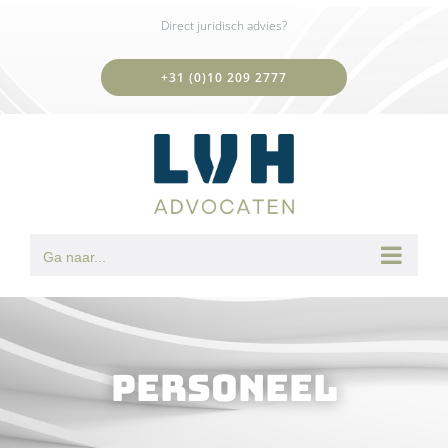
Ga
Direct juridisch advies?
naar
inhoud
+31 (0)10 209 2777
Ga naar...
Personeel