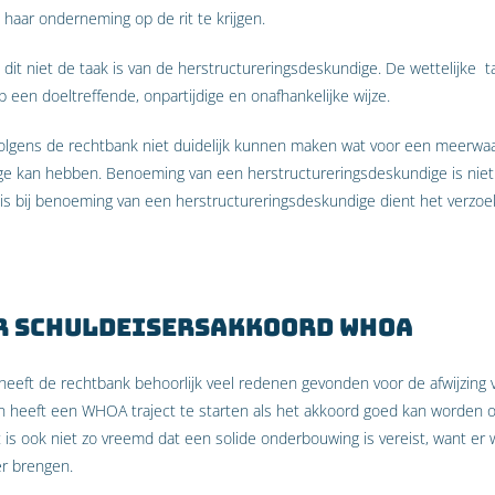
 haar onderneming op de rit te krijgen.
it niet de taak is van de herstructureringsdeskundige. De wettelijke ta
 een doeltreffende, onpartijdige en onafhankelijke wijze.
lgens de rechtbank niet duidelijk kunnen maken wat voor een meerwa
ge kan hebben. Benoeming van een herstructureringsdeskundige is niet
g is bij benoeming van een herstructureringsdeskundige dient het verzo
r schuldeisersakkoord WHOA
heeft de rechtbank behoorlijk veel redenen gevonden voor de afwijzing 
 zin heeft een WHOA traject te starten als het akkoord goed kan worden
Het is ook niet zo vreemd dat een solide onderbouwing is vereist, want er
er brengen.