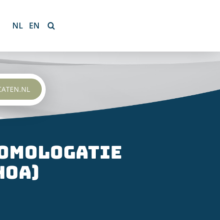
NL
EN
CATEN.NL
Homologatie
HOA)