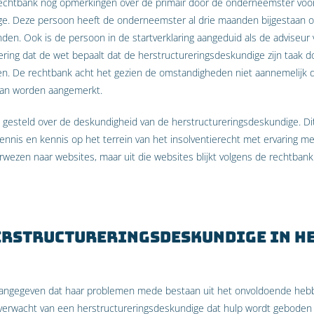
echtbank nog opmerkingen over de primair door de onderneemster voo
ge. Deze persoon heeft de onderneemster al drie maanden bijgestaan 
den. Ook is de persoon in de startverklaring aangeduid als de adviseu
ring dat de wet bepaalt dat de herstructureringsdeskundige zijn taak do
ren. De rechtbank acht het gezien de omstandigheden niet aannemelijk 
 kan worden aangemerkt.
ts gesteld over de deskundigheid van de herstructureringsdeskundige. Di
nnis en kennis op het terrein van het insolventierecht met ervaring met
ezen naar websites, maar uit die websites blijkt volgens de rechtbank
erstructureringsdeskundige in he
ngegeven dat haar problemen mede bestaan uit het onvoldoende hebbe
 verwacht van een herstructureringsdeskundige dat hulp wordt geboden 