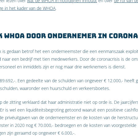
er lezen over
wat de WHOA in hoofdlijnen inhoudt
en over
de rol van d
ge in het kader van de WHOA
.
k WHOA door ondernemer in corona
ak is gedaan betrof het een onderneemster die een eenmanszaak exploi
id naar een bedrijf met tien medewerkers. Door de coronacrisis is de om
rsoneel en inmiddels zijn er nog maar drie werknemers is dienst.
89.692,-. Een gedeelte van de schulden van ongeveer € 12.000,- heeft 
é schulden, waaronder een huurschuld en verkeersboetes.
e zitting verklaard dat haar administratie niet op orde is. De jaarcijfe
Er is wel een liquiditeitsbegroting getoond waaruit een positieve cashflow
e privéuitgaven van de onderneemster en de kosten van de herstructurer
ster in 2020 nog € 70.000,- bedroegen en de kosten van voorgestelde
en zijn geraamd op ongeveer € 6.000,-.