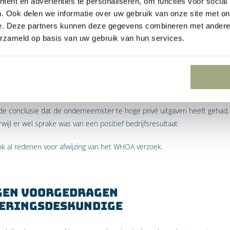
pende verplichtingen te voldoen. De onderbouwing ontbreekt bij de liquidit
ent en advertenties te personaliseren, om functies voor social
ok niet zien dat de onderneemster haar privékosten kan betalen uit de r
. Ook delen we informatie over uw gebruik van onze site met on
htbank.
e. Deze partners kunnen deze gegevens combineren met andere i
erzameld op basis van uw gebruik van hun services.
bank dat de WHOA primair ziet op herstructurering van schulden van o
uldenlast bestaat uit privéschulden, terwijl niet is gesteld of gebleken w
an van de schulden verband houdt met de slechte ondernemingsresultat
t CJIB boetes voor een bedrag van € 4.127,- verband houden met slecht
de conclusie dat de onderneemster te hoge privé uitgaven heeft gehad, 
wijl er wel sprake was van een positief bedrijfsresultaat.
ank al redenen voor afwijzing van het WHOA verzoek.
gen voorgedragen
eringsdeskundige