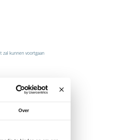
et zal kunnen voortgaan
olvent zal raken, komt er op
tijd voorziet dat er geen
iet worden
Over
robleem heeft, maar niet