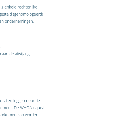
s enkele rechterlijke
tgesteld (gehomologeerd)
kken ondernemingen.
n
 aan de afwijzing
 laten leggen door de
ssement. De WHOA is juist
 voorkomen kan worden.