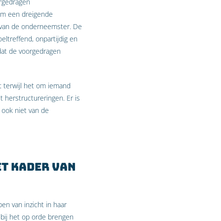
rgedragen
om een dreigende
r van de onderneemster. De
eltreffend, onpartijdig en
dat de voorgedragen
t terwijl het om iemand
 herstructureringen. Er is
 ook niet van de
t kader van
n van inzicht in haar
bij het op orde brengen