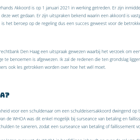
nds Akkoord is op 1 januari 2021 in werking getreden. Er zijn inmiddel
n deze wet gedaan. Er zijn uitspraken bekend waarin een akkoord is vas
ij is het beroep op de regeling dus een succes geweest voor de betro
rechtbank Den Haag een uitspraak gewezen waarbij het verzoek om ee
e te benoemen is afgewezen. Ik zal de redenen die ten grondslag liggen
mers ook les getrokken worden over hoe het wél moet.
OA?
heid voor een schuldenaar om een schuldeisersakkoord dwingend op te
van de WHOA was dit enkel mogelijk bij surseance van betaling en failli
chulden te saneren, zodat een surseance van betaling of faillissement