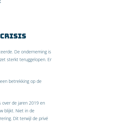
e
crisis
teerde. De onderneming is
zet sterkt teruggelopen. Er
geen betrekking op de
rs over de jaren 2019 en
 blijkt. Niet in de
ing. Dit terwijl de privé