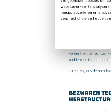
dat zij in staat is haar lo
We gebruiken cookies om cont
opgestelde cijfers laten o
websiteverkeer te analyseren
onderneming, aldus de rec
media, adverteren en analys
verstrekt of die ze hebben v
Verder overweegt de recht
aanzienlijk deel van de sch
ontstaan en of het ontsta
ook weinig aannemelijk da
Verder trekt de rechtbank 
problemen zijn ontstaan ter
Dit zijn volgens de rechtb
Bezwaren te
herstructur