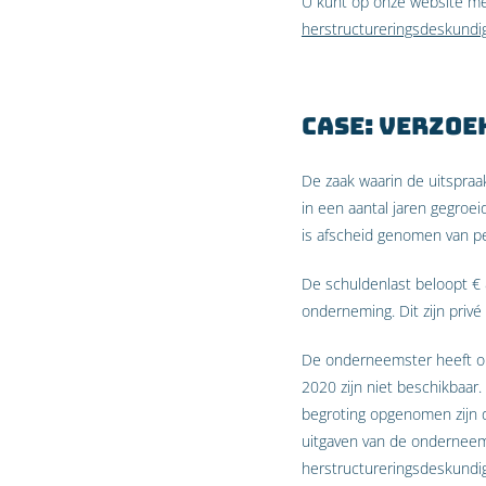
U kunt op onze website me
herstructureringsdeskundi
Case: Verzoe
De zaak waarin de uitspra
in een aantal jaren gegroe
is afscheid genomen van pe
De schuldenlast beloopt € 
onderneming. Dit zijn priv
De onderneemster heeft op d
2020 zijn niet beschikbaar. 
begroting opgenomen zijn d
uitgaven van de onderneem
herstructureringsdeskundig