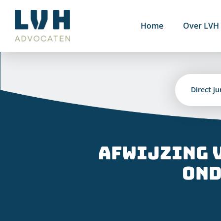
Ga
naar
Home
Over LVH
inhoud
Direct ju
Afwijzing 
Ond