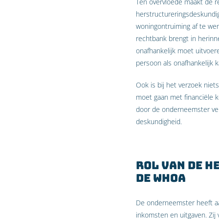
Ten overvloede maakt de r
herstructureringsdeskundi
woningontruiming af te wen
rechtbank brengt in herinne
onafhankelijk moet uitvoe
persoon als onafhankelijk
Ook is bij het verzoek nie
moet gaan met financiële ke
door de onderneemster verw
deskundigheid.
Rol van de h
de WHOA
De onderneemster heeft aa
inkomsten en uitgaven. Zij