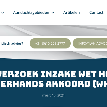
Aandachtsgebieden
Artikelen
Contact
ridisch advies?
+31 (0)10 209 2777
INFO@LVH-ADVO
verzoek inzake Wet 
erhands Akkoord (W
maart 15, 2021