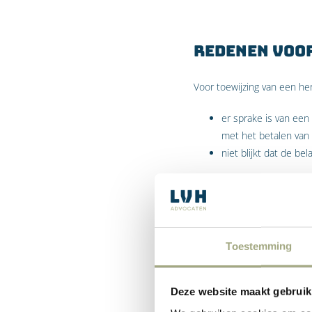
Redenen voo
Voor toewijzing van een her
er sprake is van een
met het betalen van 
niet blijkt dat de be
De rechtbank merkt over he
“Het verkeren in een
neer dat die schulde
realistisch perspect
Toestemming
geherstructureerd.”
Deze website maakt gebruik
De rechtbank meent dat de 