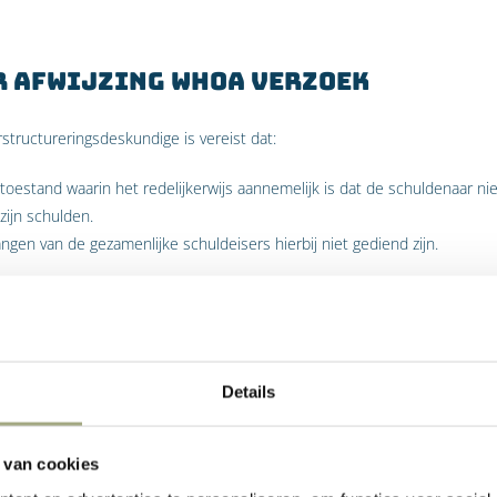
r afwijzing WHOA verzoek
structureringsdeskundige is vereist dat:
 toestand waarin het redelijkerwijs aannemelijk is dat de schuldenaar ni
zijn schulden.
langen van de gezamenlijke schuldeisers hierbij niet gediend zijn.
t eerste vereiste op:
 toestand waarin het redelijkerwijs aannemelijk is dat een schuldenaar ins
naar nog in staat is om zijn lopende verplichtingen te voldoen én tegelijker
ief bestaat om een toekomstige insolventie af te wenden als de schulden n
Details
 van cookies
onderneemster wel aannemelijk heeft gemaakt dat zij een financieel p