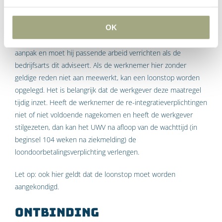
integratievoorschriften
OK
In het kader van de re-integratie moet de werknemer onder
andere meewerken aan het opstellen van een plan van
aanpak en moet hij passende arbeid verrichten als de
bedrijfsarts dit adviseert. Als de werknemer hier zonder
geldige reden niet aan meewerkt, kan een loonstop worden
opgelegd. Het is belangrijk dat de werkgever deze maatregel
tijdig inzet. Heeft de werknemer de re-integratieverplichtingen
niet of niet voldoende nagekomen en heeft de werkgever
stilgezeten, dan kan het UWV na afloop van de wachttijd (in
beginsel 104 weken na ziekmelding) de
loondoorbetalingsverplichting verlengen.
Let op: ook hier geldt dat de loonstop moet worden
aangekondigd.
Ontbinding