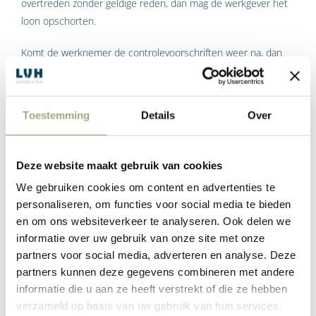
overtreden zonder geldige reden, dan mag de werkgever het
loon opschorten.
Komt de werknemer de controlevoorschriften weer na, dan
heeft hij met terugwerkende kracht recht op
loondoorbetaling. Het loon dat gedurende de opschorting niet
is uitbetaald moet alsnog uitbetaald worden. Over dat loon is
Toestemming
Details
Over
geen wettelijke verhoging of rente verschuldigd.
Let op: de loonopschorting moet aangekondigd worden. Als
Deze website maakt gebruik van cookies
de werkgever een loonopschorting wil gaan doorvoeren, moet
We gebruiken cookies om content en advertenties te
de werknemer hier dus eerst gewaarschuwd worden dat hij
personaliseren, om functies voor social media te bieden
de controlevoorschriften heeft overtreden en dat werkgever
en om ons websiteverkeer te analyseren. Ook delen we
redenen heeft op het loon op te schorten. Daarmee krijgt de
informatie over uw gebruik van onze site met onze
werknemer de gelegenheid om de voorschriften alsnog na te
partners voor social media, adverteren en analyse. Deze
komen.
partners kunnen deze gegevens combineren met andere
informatie die u aan ze heeft verstrekt of die ze hebben
Loonstop na schending re-
verzameld op basis van uw gebruik van hun services.