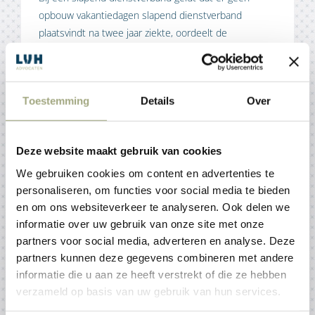
opbouw vakantiedagen slapend dienstverband
plaatsvindt na twee jaar ziekte, oordeelt de
kantonrechter Dordrecht.
Toestemming
Details
Over
Hoge brandstofprijzen en
Deze website maakt gebruik van cookies
brandstoftekorten: wat mogen
We gebruiken cookies om content en advertenties te
luchtvaartmaatschappijen
personaliseren, om functies voor social media te bieden
verwachten onder Verordening
en om ons websiteverkeer te analyseren. Ook delen we
(EG) nr. 261/2004?
informatie over uw gebruik van onze site met onze
partners voor social media, adverteren en analyse. Deze
4 juni 2026
partners kunnen deze gegevens combineren met andere
informatie die u aan ze heeft verstrekt of die ze hebben
De Europese Commissie heeft nieuwe richtlijnen
verzameld op basis van uw gebruik van hun services.
gepubliceerd over de toepassing van Verordening