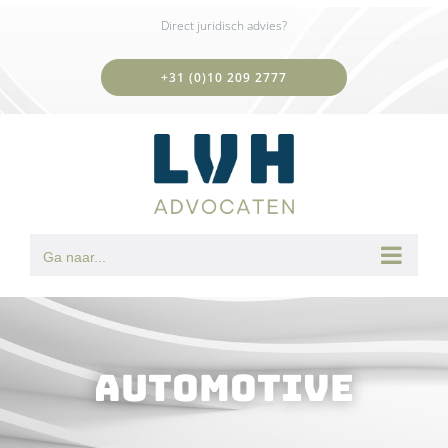
Ga
Direct juridisch advies?
naar
inhoud
+31 (0)10 209 2777
Ga naar...
Automotive