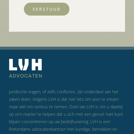
VERSTUUR
Juridische vragen, of zelfs conflicten, zijn onderdeel van het
zaken doen. Volgens LVH is dat niet iets om voor te vrezen
maar wel om serieus te nemen. Doel van LVH is om u daarbij
op zo’n manier te helpen dat u zich met een gerust hart kunt
blijven concentreren op uw bedrijfsvoering. LVH is een
Rotterdams advocatenkantoor met kundige, betrokken en