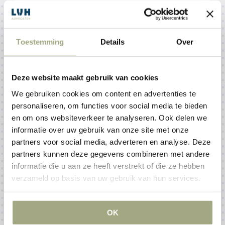
Toestemming
Details
Over
Hoge brandstofprijzen en
brandstoftekorten: wat mogen
luchtvaartmaatschappijen
Deze website maakt gebruik van cookies
verwachten onder Verordening
We gebruiken cookies om content en advertenties te
(EG) nr. 261/2004?
personaliseren, om functies voor social media te bieden
4 juni 2026
en om ons websiteverkeer te analyseren. Ook delen we
informatie over uw gebruik van onze site met onze
partners voor social media, adverteren en analyse. Deze
De Europese Commissie heeft nieuwe richtlijnen
partners kunnen deze gegevens combineren met andere
gepubliceerd over de toepassing van Verordening
informatie die u aan ze heeft verstrekt of die ze hebben
(EG) nr. 261/2004, mede naar aanleiding van
verzameld op basis van uw gebruik van hun services.
verstoringen in de energievoorziening. Deze richtlijnen
geven meer duidelijkheid over EU richtlijnen
luchtvaart buitengewone omstandigheden brandstof,
OK
met name bij annuleringen door hoge